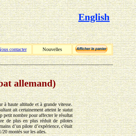
English
ous contacter
Nouvelles
_______________________________________________
bat allemand)
à haute altitude et à grande vitesse.
tant ait certainement atteint le statut
p petit nombre pour affecter le résultat
bre de plus en plus réduit de pilotes
ains d’un pilote d’expérience, c'était
0 montés sur les ailes.