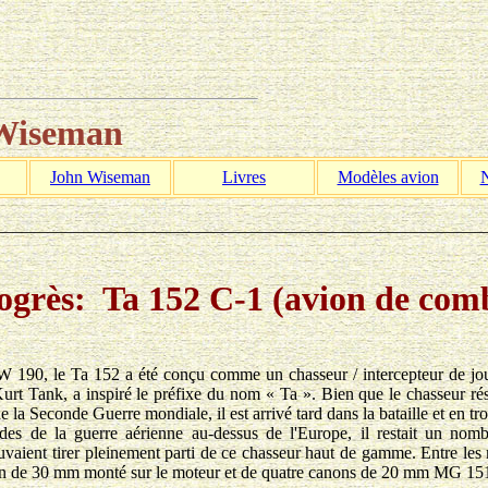
 Wiseman
John Wiseman
Livres
Modèles avion
N
________________________________________________________
ogrès: Ta 152 C-1 (avion de com
190, le Ta 152 a été conçu comme un chasseur / intercepteur de jour 
rt Tank, a inspiré le préfixe du nom « Ta ». Bien que le chasseur résul
la Seconde Guerre mondiale, il est arrivé tard dans la bataille et en tro
ades de la guerre aérienne au-dessus de l'Europe, il restait un nom
uvaient tirer pleinement parti de ce chasseur haut de gamme. Entre les m
 de 30 mm monté sur le moteur et de quatre canons de 20 mm MG 151/2