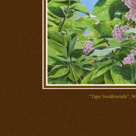
"Tiger Swallowtails", Wa