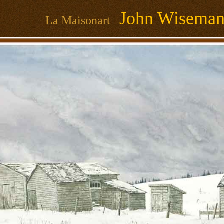
John Wisema
La Maisonart