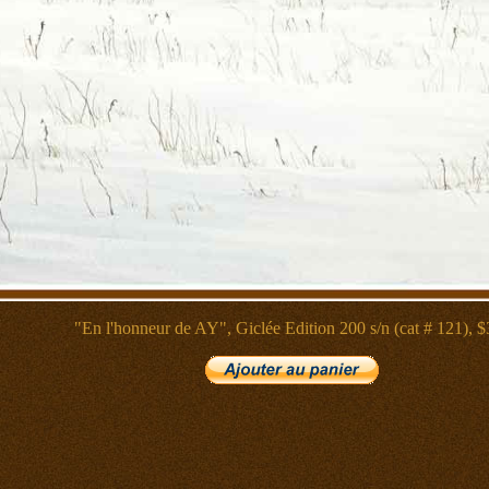
"En l'honneur de AY", Giclée
Edition 200 s/n (cat # 121), $