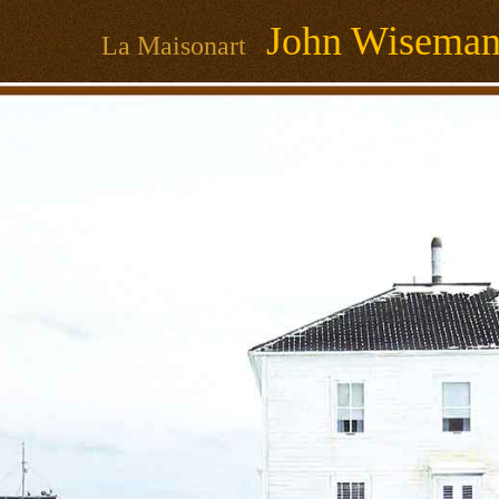
John Wisema
La Maisonart