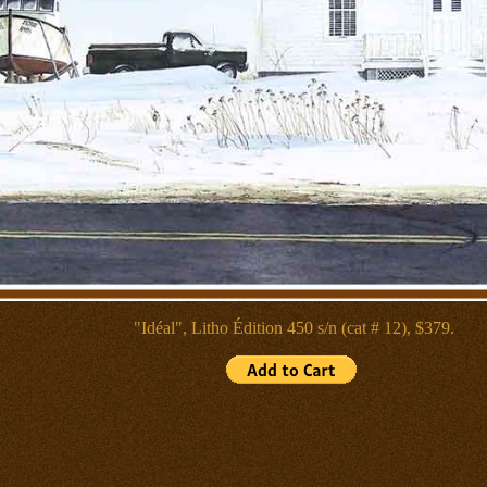
"Idéal", Litho
Édition 450 s/n (cat # 12), $379.