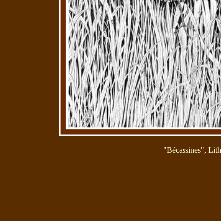
"Bécassines", Lith