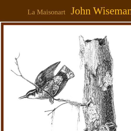
John Wisema
La Maisonart