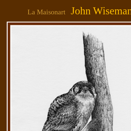
John Wisema
La Maisonart