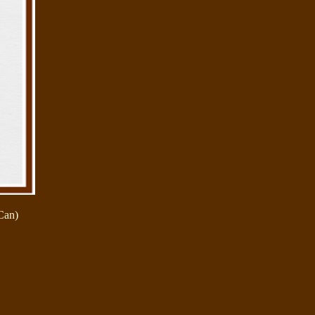
(Can)