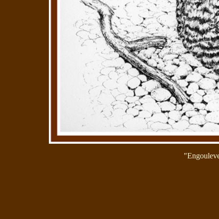
"Engoulevent", Lithogr